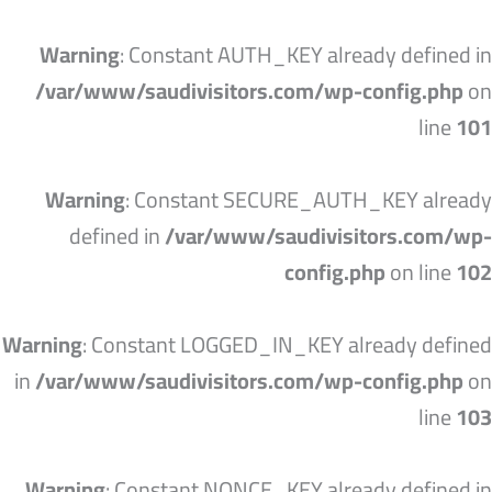
خطي
لى
Warning
: Constant AUTH_KEY already defined in
لمحتوى
/var/www/saudivisitors.com/wp-config.php
on
line
101
Warning
: Constant SECURE_AUTH_KEY already
defined in
/var/www/saudivisitors.com/wp-
config.php
on line
102
Warning
: Constant LOGGED_IN_KEY already defined
in
/var/www/saudivisitors.com/wp-config.php
on
line
103
Warning
: Constant NONCE_KEY already defined in