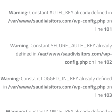
خطي
لى
Warning
: Constant AUTH_KEY already defined in
لمحتوى
/var/www/saudivisitors.com/wp-config.php
on
line
101
Warning
: Constant SECURE_AUTH_KEY already
defined in
/var/www/saudivisitors.com/wp-
config.php
on line
102
Warning
: Constant LOGGED_IN_KEY already defined
in
/var/www/saudivisitors.com/wp-config.php
on
line
103
Warning
: Constant NONCE_KEY already defined in