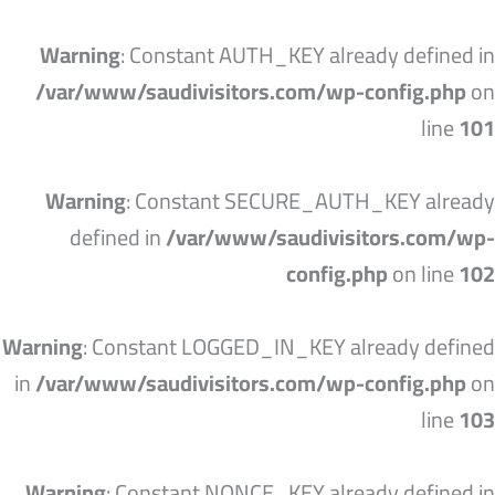
خطي
لى
Warning
: Constant AUTH_KEY already defined in
لمحتوى
/var/www/saudivisitors.com/wp-config.php
on
line
101
Warning
: Constant SECURE_AUTH_KEY already
defined in
/var/www/saudivisitors.com/wp-
config.php
on line
102
Warning
: Constant LOGGED_IN_KEY already defined
in
/var/www/saudivisitors.com/wp-config.php
on
line
103
Warning
: Constant NONCE_KEY already defined in