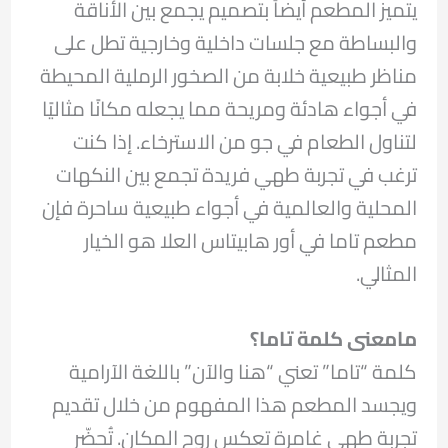
يتميز المطعم أيضاً بتصميم يجمع بين الأناقة
والبساطة مع جلسات داخلية وخارجية تطل على
مناظر طبيعية خلابة من الصخور الرملية المحيطة
في أجواء هادئة ومريحة مما يجعله مكانًا مثاليًا
لتناول الطعام في جو من الاسترخاء. إذا كنت
ترغب في تجربة طهي فريدة تجمع بين النكهات
المحلية والعالمية في أجواء طبيعية ساحرة فإن
مطعم تاما في أور هابيتاس العلا هو الخيار
المثالي.
مامعنى كلمة تاما؟
كلمة “تاما” تعني “هنا والآن” باللغة الآرامية
ويجسد المطعم هذا المفهوم من خلال تقديم
تجربة طهي غامرة تعكس روح المكان. تُحضّر