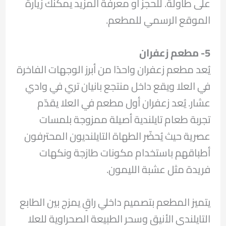
على طاولة. للحجز أو معرفة المزيد يمكنك زيارة
الموقع الرسمي للمطعم.
5- مطعم زعفران
يُعد مطعم زعفران واحدًا من أبرز الوجهات الفاخرة
في العلا ويقع داخل منتجع بانيان تري في وادي
عشار. يُعد زعفران أول مطعم في العلا يقدّم
تجربة طعام تايلندية أصيلة ممزوجة بلمسات
عصرية حيث يُحضّر الطهاة التايلنديون المحترفون
أطباقهم باستخدام مكونات طازجة ونكهات
فريدة مثل عشبة الليمون.
يتميز المطعم بتصميم داخلي راقٍ يمزج بين الطابع
التايلندي الأنيق وسحر الطبيعة الصحراوية للعلا