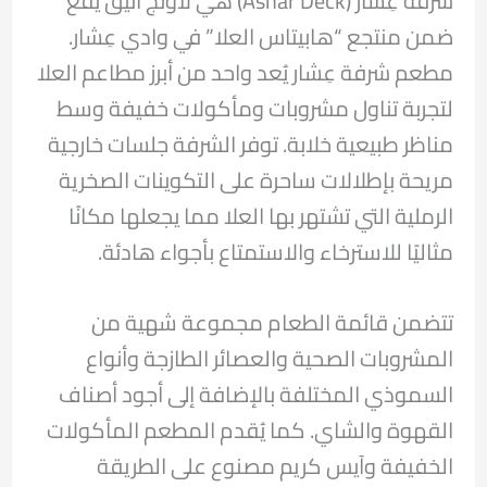
شرفة عِشار (Ashar Deck) هي لاونج أنيق يقع
ضمن منتجع “هابيتاس العلا” في وادي عِشار.
مطعم شرفة عِشار يُعد واحد من أبرز مطاعم العلا
لتجربة تناول مشروبات ومأكولات خفيفة وسط
مناظر طبيعية خلابة. توفر الشرفة جلسات خارجية
مريحة بإطلالات ساحرة على التكوينات الصخرية
الرملية التي تشتهر بها العلا مما يجعلها مكانًا
مثاليًا للاسترخاء والاستمتاع بأجواء هادئة.
تتضمن قائمة الطعام مجموعة شهية من
المشروبات الصحية والعصائر الطازجة وأنواع
السموذي المختلفة بالإضافة إلى أجود أصناف
القهوة والشاي. كما يُقدم المطعم المأكولات
الخفيفة وآيس كريم مصنوع على الطريقة