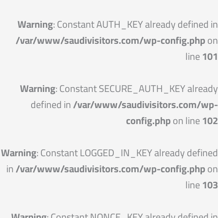
خطي
لى
Warning
: Constant AUTH_KEY already defined in
لمحتوى
/var/www/saudivisitors.com/wp-config.php
on
line
101
Warning
: Constant SECURE_AUTH_KEY already
defined in
/var/www/saudivisitors.com/wp-
config.php
on line
102
Warning
: Constant LOGGED_IN_KEY already defined
in
/var/www/saudivisitors.com/wp-config.php
on
line
103
Warning
: Constant NONCE_KEY already defined in