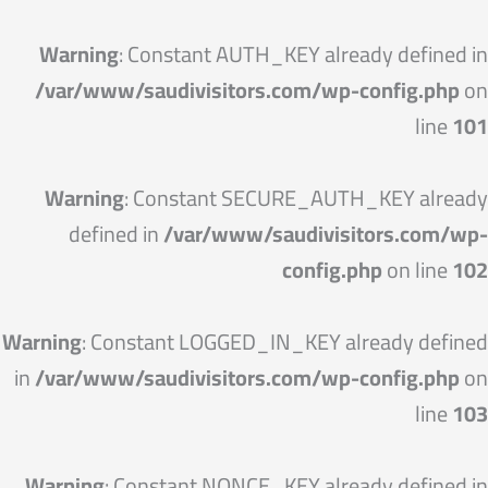
خطي
لى
Warning
: Constant AUTH_KEY already defined in
لمحتوى
/var/www/saudivisitors.com/wp-config.php
on
line
101
Warning
: Constant SECURE_AUTH_KEY already
defined in
/var/www/saudivisitors.com/wp-
config.php
on line
102
Warning
: Constant LOGGED_IN_KEY already defined
in
/var/www/saudivisitors.com/wp-config.php
on
line
103
Warning
: Constant NONCE_KEY already defined in