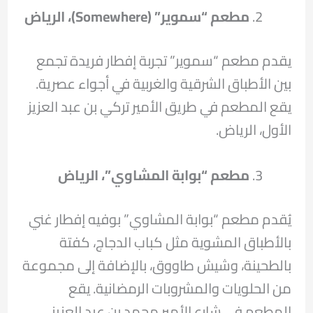
مطعم “سموير
” (Somewhere)
، الرياض
يقدم مطعم “سموير” تجربة إفطار فريدة تجمع
بين الأطباق الشرقية والغربية في أجواء عصرية.
يقع المطعم في طريق الأمير تركي بن عبد العزيز
الأول، الرياض.
مطعم “بوابة المشاوي”، الرياض
يُقدم مطعم “بوابة المشاوي” بوفيه إفطار غني
بالأطباق المشوية مثل كباب الدجاج، كفتة
بالطحينة، وشيش طاووق، بالإضافة إلى مجموعة
من الحلويات والمشروبات الرمضانية. يقع
المطعم في شارع الأمير محمد بن عبد العزيز،