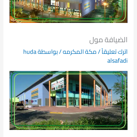
الضيافة مول
اترك تعليقاً
/
مكة المكرمه
/ بواسطة
huda
alsafadi