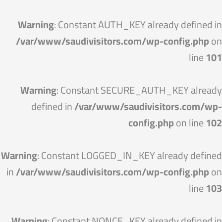
خطي
لى
Warning
: Constant AUTH_KEY already defined in
لمحتوى
/var/www/saudivisitors.com/wp-config.php
on
line
101
Warning
: Constant SECURE_AUTH_KEY already
defined in
/var/www/saudivisitors.com/wp-
config.php
on line
102
Warning
: Constant LOGGED_IN_KEY already defined
in
/var/www/saudivisitors.com/wp-config.php
on
line
103
Warning
: Constant NONCE_KEY already defined in