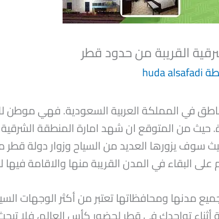
رقية القريبة من حدود قطر
طة
huda alsafadi
ناطق في المملكة العربية السعودية. فهي موطن لل
. حيث من المتوقع ان شهد امارة المنطقة الشرقية تم
ر. حيث سوف يزورها العديد من السياح وزوار دولة ق
م على البقاء في المدن القريبة منها والاقامة فيها
ميع مدنها ومحافظاتها تعتبر من أكثر الوجهات السي
ة أثناء تواجدك في قطر لحضور كأس العالم، فلا تب