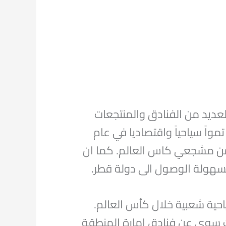
عديد من الفنادق والمنتجعات
واً سياحياً واقتصاديا في عام
طر من مشجعي كاس العالم. كما ان
 لسهولة الوصول الى دولة قطر.
احية شعبية خلال كأس العالم.
حث سوى عن فنادق امارة المنطقة