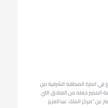
 في امارة المنطقة الشرقية من
ة المميز جعله من الفنادق التي
ر حيث يقع بالقرب من الواجهة البحرية بالخبر ويبعد مسافة 22 كيلومتر عن “مركز الملك عبدالعزيز