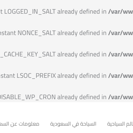
nt LOGGED_IN_SALT already defined in
/var/ww
nstant NONCE_SALT already defined in
/var/ww
P_CACHE_KEY_SALT already defined in
/var/ww
nstant LSOC_PREFIX already defined in
/var/ww
 DISABLE_WP_CRON already defined in
/var/ww
لم السياحية
السياحة في السعودية
معلومات عن السع