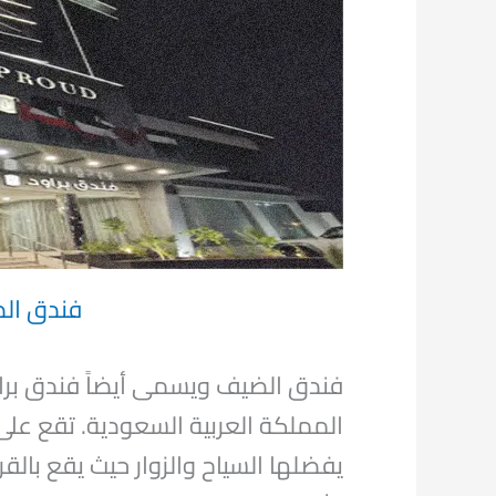
فندق الض
فندق الضيف ويسمى أيضاً فندق براو
المملكة العربية السعودية. تقع على