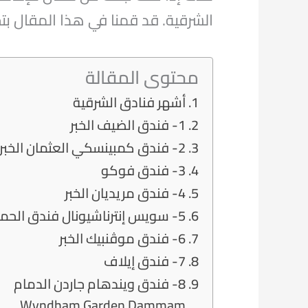
الشرقية. قد قمنا في هذا المقال بت
محتوى المقالة
أشهر فنادق الشرقية
1- فندق الضيف الخبر
2- فندق كمبينسكي العثمان الخبر
3- فندق فوكو
4- فندق مريديان الخبر
5- سويس إنترناشيونال فندق الحمرا
6- فندق موڤنبيك الخبر
7- فندق إيلاف
8- فندق ويندهام جاردن الدمام
Wyndham Garden Dammam