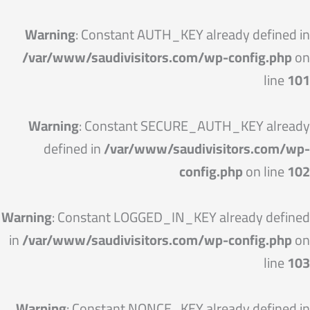
خطي
لى
Warning
: Constant AUTH_KEY already defined in
لمحتوى
/var/www/saudivisitors.com/wp-config.php
on
line
101
Warning
: Constant SECURE_AUTH_KEY already
defined in
/var/www/saudivisitors.com/wp-
config.php
on line
102
Warning
: Constant LOGGED_IN_KEY already defined
in
/var/www/saudivisitors.com/wp-config.php
on
line
103
Warning
: Constant NONCE_KEY already defined in