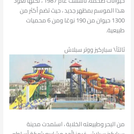
حيوانات ضخمة، تأسست عام 1987 ، لكنها تعود
هذا الموسم بمظهر جديد ، حيث تضم أكثر من
1300 حيوان من 190 نوعًا ومن 6 محميات
طبيعية.
ثالثاً\ سباركيز ووتر سبلاش
من البحر وطبيعته الخلابة ، استمدت مدينة
سباركيز سبلاش غيمز (أحد مشاريع شركة أساطير