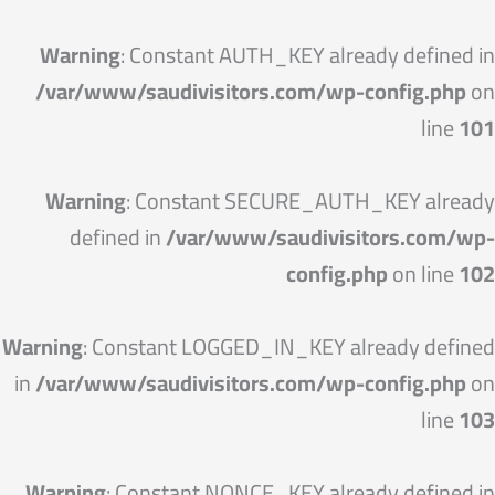
خطي
لى
Warning
: Constant AUTH_KEY already defined in
لمحتوى
/var/www/saudivisitors.com/wp-config.php
on
line
101
Warning
: Constant SECURE_AUTH_KEY already
defined in
/var/www/saudivisitors.com/wp-
config.php
on line
102
Warning
: Constant LOGGED_IN_KEY already defined
in
/var/www/saudivisitors.com/wp-config.php
on
line
103
Warning
: Constant NONCE_KEY already defined in