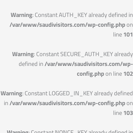
خطي
لى
Warning
: Constant AUTH_KEY already defined in
لمحتوى
/var/www/saudivisitors.com/wp-config.php
on
line
101
Warning
: Constant SECURE_AUTH_KEY already
defined in
/var/www/saudivisitors.com/wp-
config.php
on line
102
Warning
: Constant LOGGED_IN_KEY already defined
in
/var/www/saudivisitors.com/wp-config.php
on
line
103
Warning
: Constant NONCE_KEY already defined in