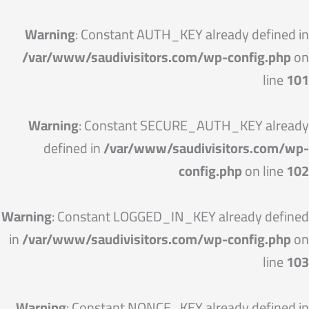
خطي
لى
Warning
: Constant AUTH_KEY already defined in
لمحتوى
/var/www/saudivisitors.com/wp-config.php
on
line
101
Warning
: Constant SECURE_AUTH_KEY already
defined in
/var/www/saudivisitors.com/wp-
config.php
on line
102
Warning
: Constant LOGGED_IN_KEY already defined
in
/var/www/saudivisitors.com/wp-config.php
on
line
103
Warning
: Constant NONCE_KEY already defined in