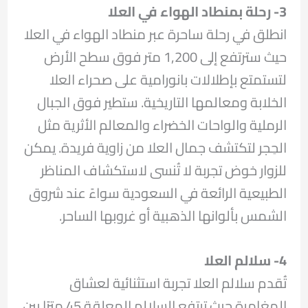
3- رحلة بمنطاد الهواء في العلا
انطلق في رحلة ساحرة عبر منطاد الهواء في العلا
حيث سترتفع إلى 1,200 متر فوق سطح الأرض
لتستمتع بإطلالات بانورامية على صحراء العلا
الخلابة ومعالمها التاريخية. ستطير فوق الجبال
الرملية والواحات الخضراء والمعالم الأثرية مثل
الحِجر لتكتشف جمال العلا من زاوية فريدة. يمكن
للزوار خوض تجربة لا تُنسى لاستكشاف المناظر
الطبيعية الرائعة في السعودية سواءً عند شروق
الشمس بألوانها الذهبية أو غروبها الساحر.
4- سلالم العلا
تُقدم سلالم العلا تجربة استثنائية لعشاق
المغامرة حيث ترتفع السلالم المعلقة 45 مترًا بين