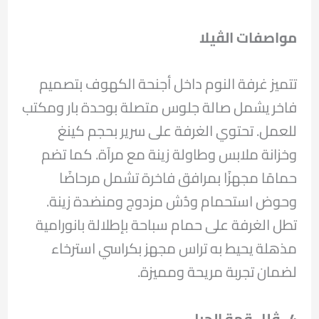
مواصفات الڤيلا
تتميز غرفة النوم داخل أجنحة الكهوف بتصميم
فاخر يشمل صالة جلوس متصلة بوحدة بار ومكتب
للعمل. تحتوي الغرفة على سرير بحجم كينغ
وخزانة ملابس وطاولة زينة مع مرآة. كما تضم
حمامًا مجهزًا بمرافق فاخرة تشمل مرحاضًا
وحوض استحمام ودُش مزدوج ومنضدة زينة.
تطل الغرفة على حمام سباحة بإطلالة بانورامية
مذهلة يحيط به تراس مجهز بكراسي استرخاء
لضمان تجربة مريحة ومميزة.
4- ڤلل قمة الجبل