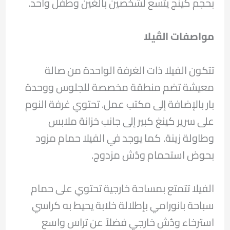
بحجم كينج يتسع لشخصين بالغين وطفل واحد.
مواصفات الڤيلا
تتكون الفيلا ذات الغرفة الواحدة من صالة
معيشة تضم منطقة مخصصة للجلوس ووحدة
بار بالإضافة إلى مكتب عمل. تحتوي غرفة النوم
على سرير كينغ كبير إلى جانب خزانة ملابس
وطاولة زينة. كما يوجد في الفيلا حمام مزود
بحوض استحمام ودُش مزدوج.
الفيلا تتمتع بمساحة خارجية تحتوي على حمام
سباحة بانورامي بإطلالة خلابة يحيط به كراسي
استرخاء ودُش خارجي فضلاً عن تراس واسع