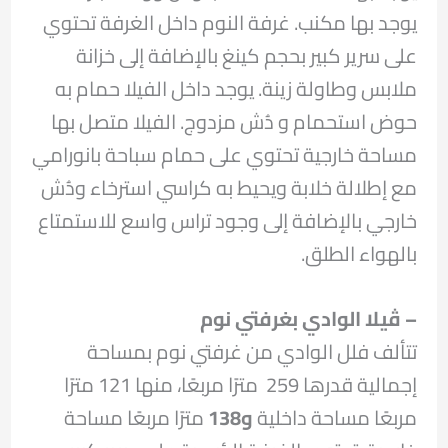
يوجد بها مكنب. غرفة النوم داخل الغرفة تحتوي
على سرير كبير بحجم كينغ بالإضافة إلى خزانة
ملابس وطاولة زينة. يوجد داخل الفيلا حمام به
حوض استحمام و دُش مزدوج. الفيلا متصل بها
مساحة خارجية تحتوي على حمام سباحة بانورامي
مع إطلالة خلابة ويحيط به كراسي استرخاء ودُش
خارجي بالإضافة إلى وجود تراس واسع للاستمتاع
بالهواء الطلق.
– ڤيلا الوادي بغرفتي نوم
تتألف فلل الوادي من غرفتي نوم بمساحة
إجمالية قدرها 259
مترًا مربعًا، منها 121 مترًا
مربعًا مساحة داخلية
و138
مترًا مربعًا مساحة