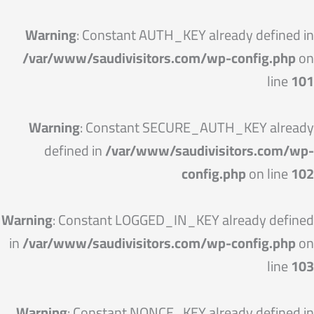
خطي
لى
Warning
: Constant AUTH_KEY already defined in
لمحتوى
/var/www/saudivisitors.com/wp-config.php
on
line
101
Warning
: Constant SECURE_AUTH_KEY already
defined in
/var/www/saudivisitors.com/wp-
config.php
on line
102
Warning
: Constant LOGGED_IN_KEY already defined
in
/var/www/saudivisitors.com/wp-config.php
on
line
103
Warning
: Constant NONCE_KEY already defined in