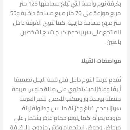
بغرفة نوم واحدة التي تبلغ مساحتها 125 متر
مربع موزعة على 70 متر مربع مساحة داخلية و55
متر مربع مساحة خارجية. كما تتوي الغرفة داخل
المنتجع على سرير بحجم كينج يتسع لشخصين
بالغين.
مواصفات الڤيلا
تُقدم غرفة النوم داخل ڤلل قمة الجبل تصميمًا
أنيقًا وفاخرًا حيث تحتوي على صالة جلوس مريحة
متصلة بوحدة بار ومكتب للعمل. تضم الغرفة
سريرًا بحجم كينغ وخزانة ملابس وطاولة زينة
مزودة بمرآة. كما يتوفر حمام فاخر يشتمل على
مرحاض وحوض استحمام ودُش مزدوج، بالإضافة