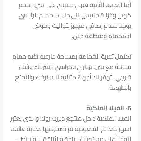
أما الغرفة الثانية فهي تحتوي على سرير بحجم
كوين وخزانة ملابس. إلى جانب الحمام الرئيسي
يوجد حمام إضافي مجهز بتواليت وحوض
استحمام ومنطقة دُش.
تكتمل تجربة الفخامة بمساحة خارجية تضم حمام
سباحة مع سرير نهاري وكراسي استرخاء ودُش
خارجي لتوفر لك أجواءً مثالية للاسترخاء والتمتع
بالطبيعة.
6- الفيلا الملكية
الفيلا الملكية داخل منتجع ديزرت روك والذي يعتبر
اشهر معالم السعودية تم تصميمها بعناية فائقة
لتوفر أعلى مستويات الراحة والأناقة للزوار. تطل