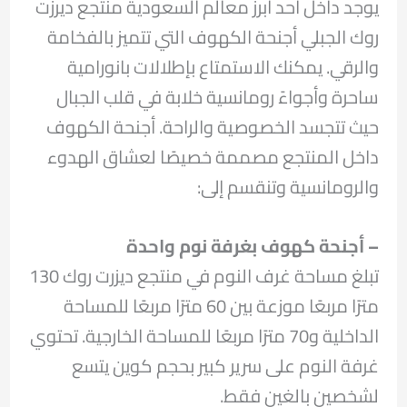
يوجد داخل أحد أبرز معالم السعودية منتجع ديرزت
روك الجبلي أجنحة الكهوف التي تتميز بالفخامة
والرقي. يمكنك الاستمتاع بإطلالات بانورامية
ساحرة وأجواءً رومانسية خلابة في قلب الجبال
حيث تتجسد الخصوصية والراحة. أجنحة الكهوف
داخل المنتجع مصممة خصيصًا لعشاق الهدوء
والرومانسية وتنقسم إلى:
– أجنحة كهوف بغرفة نوم واحدة
تبلغ مساحة غرف النوم في منتجع ديزرت روك 130
مترًا مربعًا موزعة بين 60 مترًا مربعًا للمساحة
الداخلية و70 مترًا مربعًا للمساحة الخارجية. تحتوي
غرفة النوم على سرير كبير بحجم كوين يتسع
لشخصين بالغين فقط.