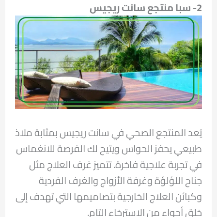
2- سبا منتجع سانت ريجيس
يُعد المنتجع الصحي في سانت ريجيس بمثابة ملاذ
طبيعي يحفز الحواس ويتيح لك الفرصة للانغماس
في تجربة علاجية فاخرة. تتميز غرف العلاج مثل
جناح اللؤلؤة وغرفة الأزواج والغرف الفردية
وكبائن العلاج الخارجية بتصاميمها التي تهدف إلى
خلق أجواء من الاسترخاء التام.