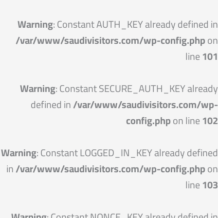
خطي
لى
Warning
: Constant AUTH_KEY already defined in
لمحتوى
/var/www/saudivisitors.com/wp-config.php
on
line
101
Warning
: Constant SECURE_AUTH_KEY already
defined in
/var/www/saudivisitors.com/wp-
config.php
on line
102
Warning
: Constant LOGGED_IN_KEY already defined
in
/var/www/saudivisitors.com/wp-config.php
on
line
103
Warning
: Constant NONCE_KEY already defined in