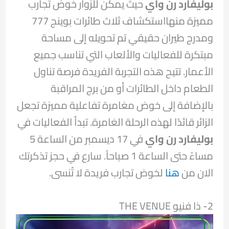
بوليفارد رن واي
حيث يمكن للزوار خوض تجارب
مميزة منهااستكشاف ثلاث طائرات بوينج 777
ومدرج طيران حقيقي تم تحويله إلى مساحة
مبتكرة للفعاليات والألعاب التي تناسب جميع
الأعمار. تتيح هذه التجربة الفريدة فرصة تناول
الطعام داخل الطائرات أو من برج المراقبة
بالإضافة إلى خوض مغامرة تفاعلية مميزة تجعل
الزائر قائدًا لهذه الرحلة الغامرة. تبدأ الفعاليات في
بوليفارد رن واي
في 17 ديسمبر من الساعة 5
مساءً حتى الساعة 1 صباحاً. سارع في حجز تذكرتك
الان من
هنا
لخوض تجارب فريدة لا تُنسى.
2- ذا فنيو THE VENUE