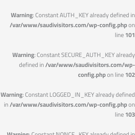
خطي
لى
Warning
: Constant AUTH_KEY already defined in
لمحتوى
/var/www/saudivisitors.com/wp-config.php
on
line
101
Warning
: Constant SECURE_AUTH_KEY already
defined in
/var/www/saudivisitors.com/wp-
config.php
on line
102
Warning
: Constant LOGGED_IN_KEY already defined
in
/var/www/saudivisitors.com/wp-config.php
on
line
103
Warning
: Constant NONCE_KEY already defined in