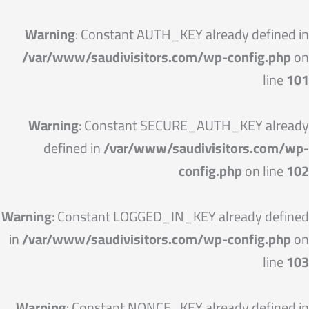
خطي
لى
Warning
: Constant AUTH_KEY already defined in
لمحتوى
/var/www/saudivisitors.com/wp-config.php
on
line
101
Warning
: Constant SECURE_AUTH_KEY already
defined in
/var/www/saudivisitors.com/wp-
config.php
on line
102
Warning
: Constant LOGGED_IN_KEY already defined
in
/var/www/saudivisitors.com/wp-config.php
on
line
103
Warning
: Constant NONCE_KEY already defined in