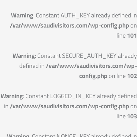
خطي
لى
Warning
: Constant AUTH_KEY already defined in
لمحتوى
/var/www/saudivisitors.com/wp-config.php
on
line
101
Warning
: Constant SECURE_AUTH_KEY already
defined in
/var/www/saudivisitors.com/wp-
config.php
on line
102
Warning
: Constant LOGGED_IN_KEY already defined
in
/var/www/saudivisitors.com/wp-config.php
on
line
103
Warning
: Constant NONCE_KEY already defined in