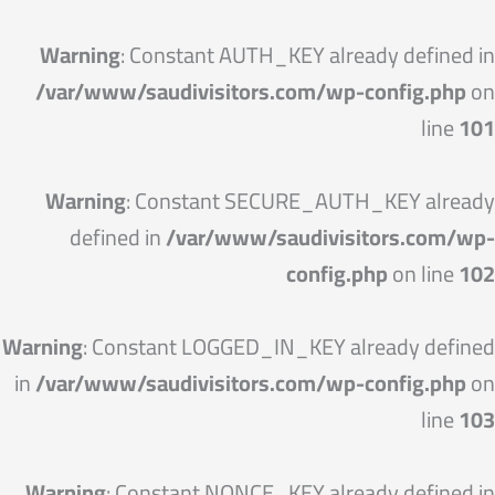
خطي
لى
Warning
: Constant AUTH_KEY already defined in
لمحتوى
/var/www/saudivisitors.com/wp-config.php
on
line
101
Warning
: Constant SECURE_AUTH_KEY already
defined in
/var/www/saudivisitors.com/wp-
config.php
on line
102
Warning
: Constant LOGGED_IN_KEY already defined
in
/var/www/saudivisitors.com/wp-config.php
on
line
103
Warning
: Constant NONCE_KEY already defined in